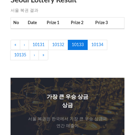
Seoul Lottery Result
서울 복권 결과
No
Date
Prize 1
Prize 2
Prize 3
«
‹
10131
10132
10133
10134
10135
›
»
가장 큰 우승 상금
상금
서울 복권은 한국에서 가장 큰 우승 상금과
연간 매출이