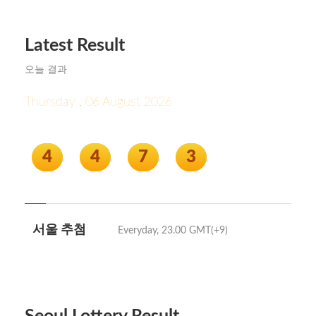
Latest Result
오늘 결과
Thursday , 06 August 2026
4
4
7
3
서울 추첨
Everyday, 23.00 GMT(+9)