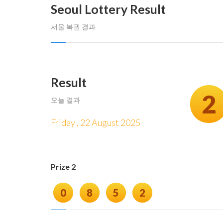
Seoul Lottery Result
서울 복권 결과
Result
2
오늘 결과
Friday , 22 August 2025
Prize 2
0
8
5
2