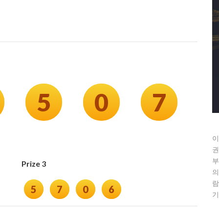
5
0
7
이
권
부
Prize 3
의
람
5
7
0
6
기