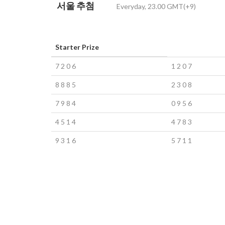
서울 추첨
Everyday, 23.00 GMT(+9)
Starter Prize
7
2
0
6
1
2
0
7
8
8
8
5
2
3
0
8
7
9
8
4
0
9
5
6
4
5
1
4
4
7
8
3
9
3
1
6
5
7
1
1