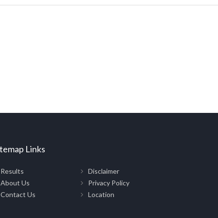
itemap Links
Results
Disclaimer
About Us
Privacy Policy
Contact Us
Location