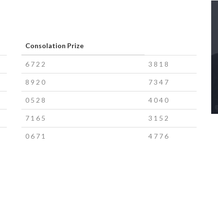
Consolation Prize
6
7
2
2
3
8
1
8
8
9
2
0
7
3
4
7
0
5
2
8
4
0
4
0
7
1
6
5
3
1
5
2
0
6
7
1
4
7
7
6