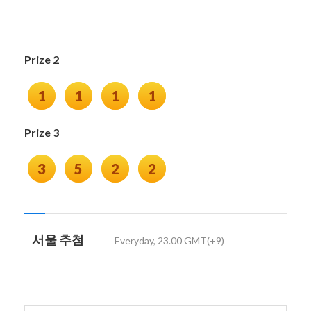
Prize 2
1
1
1
1
Prize 3
3
5
2
2
서울 추첨
Everyday, 23.00 GMT(+9)