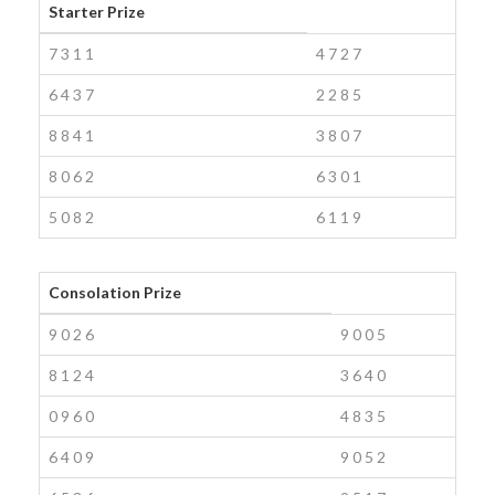
Starter Prize
7
3
1
1
4
7
2
7
6
4
3
7
2
2
8
5
8
8
4
1
3
8
0
7
8
0
6
2
6
3
0
1
5
0
8
2
6
1
1
9
Consolation Prize
9
0
2
6
9
0
0
5
8
1
2
4
3
6
4
0
0
9
6
0
4
8
3
5
6
4
0
9
9
0
5
2