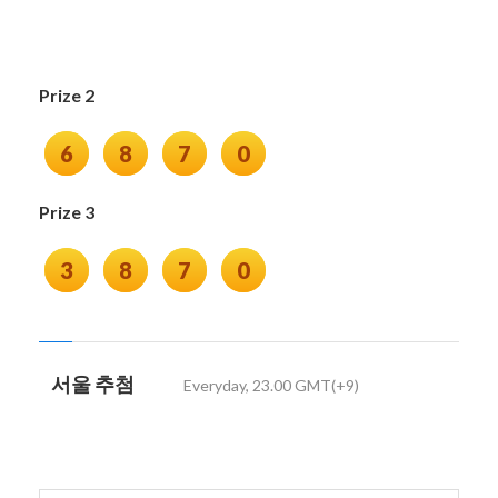
Prize 2
6
8
7
0
Prize 3
3
8
7
0
서울 추첨
Everyday, 23.00 GMT(+9)