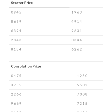
Starter Prize
0
9
4
5
1
9
6
3
8
6
9
9
4
9
1
4
6
3
9
4
9
6
3
1
2
8
4
3
0
3
4
4
8
1
8
4
6
2
6
2
Consolation Prize
0
4
7
5
1
2
8
0
3
7
5
5
5
5
0
2
2
2
6
6
7
0
0
8
9
6
6
9
7
2
1
5