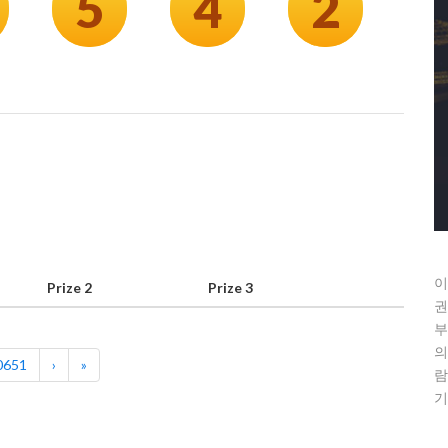
5
4
2
이
Prize 2
Prize 3
권
부
의
0651
›
»
람
기